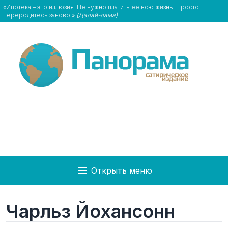
«Ипотека – это иллюзия. Не нужно платить её всю жизнь. Просто
переродитесь заново!»
(Далай-лама)
Открыть меню
Чарльз Йохансонн