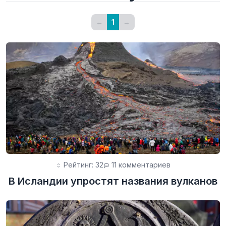
←
1
→
Рейтинг: 32
11 комментариев
В Исландии упростят названия вулканов