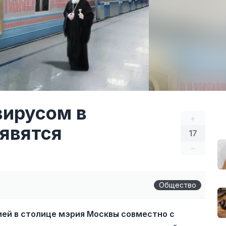
вирусом в
+
явятся
17
–
Общество
ией в столице мэрия Москвы совместно с