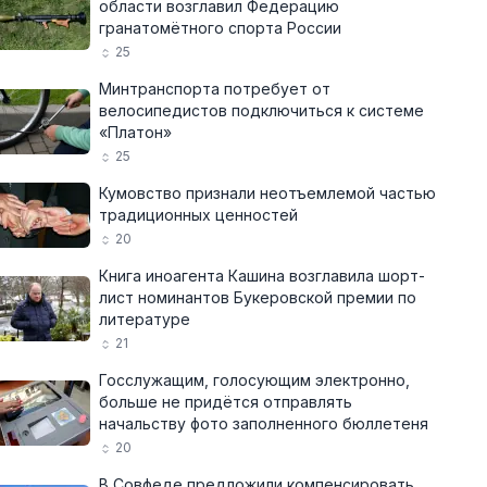
области возглавил Федерацию
гранатомётного спорта России
25
Минтранспорта потребует от
велосипедистов подключиться к системе
«Платон»
25
Кумовство признали неотъемлемой частью
традиционных ценностей
20
Книга иноагента Кашина возглавила шорт-
лист номинантов Букеровской премии по
литературе
21
Госслужащим, голосующим электронно,
больше не придётся отправлять
начальству фото заполненного бюллетеня
20
В Совфеде предложили компенсировать