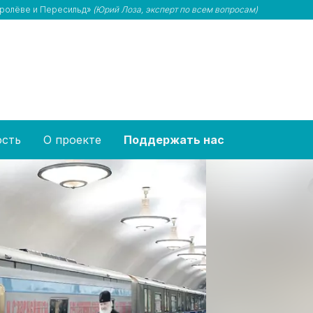
Королёве и Пересильд»
(Юрий Лоза, эксперт по всем вопросам)
ость
О проекте
Поддержать нас