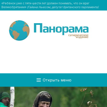
«Ребёнок уже с пяти-шести лет должен понимать, что он враг
Великобритании»
(Гайана Ньюсом, депутат британского парламента)
Открыть меню