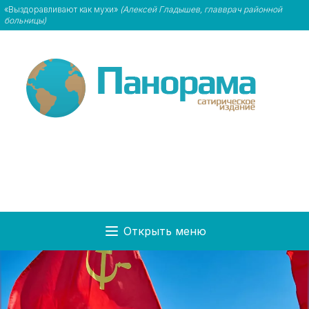
«Выздоравливают как мухи»
(Алексей Гладышев, главврач районной
больницы)
Открыть меню