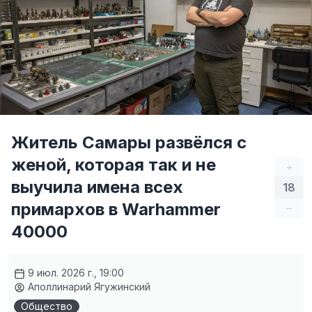
Житель Самары развёлся с
женой, которая так и не
+
выучила имена всех
18
примархов в Warhammer
–
40000
9 июл. 2026 г., 19:00
Аполлинарий Ягужинский
Общество