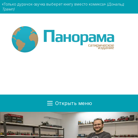
«Только дурачок-заучка выберет книгу вместо комикса»
(Дональд
Трамп)
Открыть меню