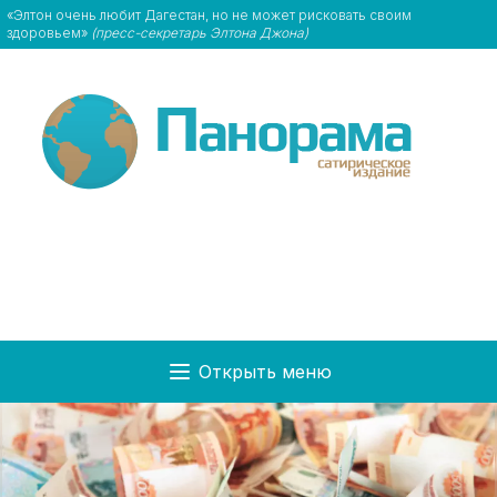
«Элтон очень любит Дагестан, но не может рисковать своим
здоровьем»
(пресс-секретарь Элтона Джона)
Открыть меню