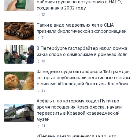
рабочая группа по вступлению в НАТО,
созданная в 2002 году
12
Тапки в виде медвежьих лап в США
признали биологической экспроприацией
7
В Петербурге гастарбайтер избил бомжа
из-за спора о символизме в романах Золя
18
За неделю суды оштрафовали 150 граждан,
которые опубликовали негативные отзывы
о фильме «Последний богатырь. Колобок»
22
Асфальт, по которому ходил Путин во
время посещения Красноярска, начали
перевозить в Краевой краеведческий
музей
21
«Первый канал» извинился за то, что