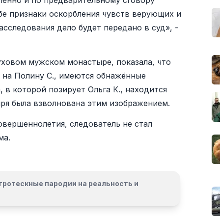
шленно и по предварительному сговору
бе признаки оскорбления чувств верующих и
асследования дело будет передано в суд», -
уховом мужском монастыре, показала, что
 на Полину С., имеются обнажённые
, в которой позирует Ольга К., находится
ыря была взволнована этим изображением.
овершеннолетия, следователь не стал
ма.
гротескные пародии на реальность и