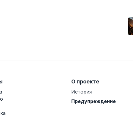
ы
О проекте
а
История
о
Предупреждение
ка