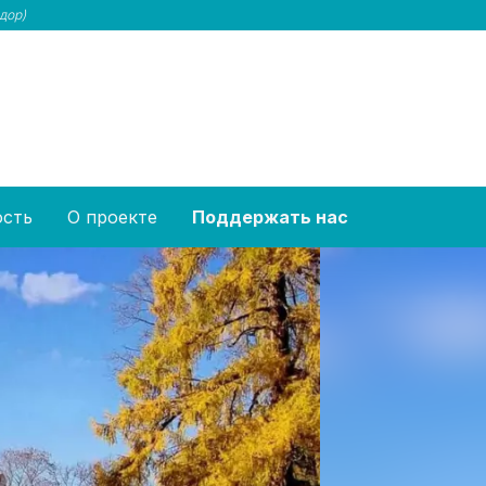
дор)
ость
О проекте
Поддержать нас