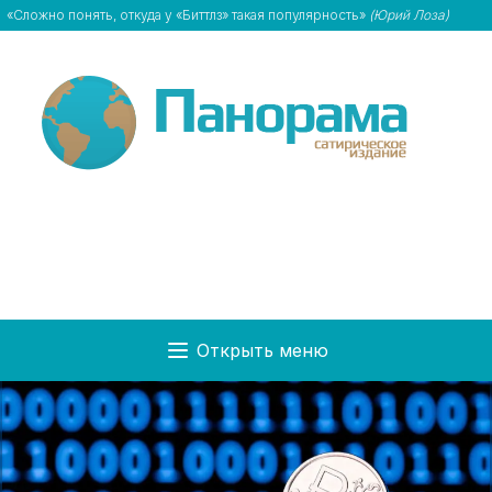
«Сложно понять, откуда у «Биттлз» такая популярность»
(Юрий Лоза)
Открыть меню