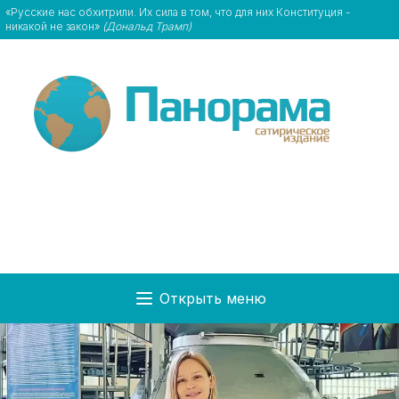
«Русские нас обхитрили. Их сила в том, что для них Конституция -
никакой не закон»
(Дональд Трамп)
Открыть меню