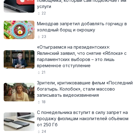
помощника, который сам подключает им
услуги
22
Минздрав запретил добавлять горчицу в
холодный борщ и окрошку
23
«Отыграемся на президентских»:
Явлинский заявил, что снятие «Яблока» с
парламентских выборов – это лишь
временное отступление
21
Зрители, критиковавшие фильм «Последний
богатырь. Колобок», стали массово
записывать видеоизвинения
18
С понедельника вступит в силу запрет на
продажу физлицам накопителей объёмом
от 250 Гб
24