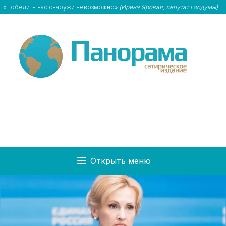
«Победить нас снаружи невозможно»
(Ирина Яровая, депутат Госдумы)
Открыть меню