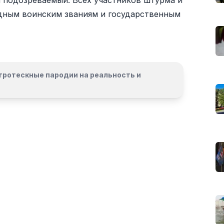
й подозреваемый. Всех участников штурма и
дным воинским званиям и государственным
гротескные пародии на реальность и