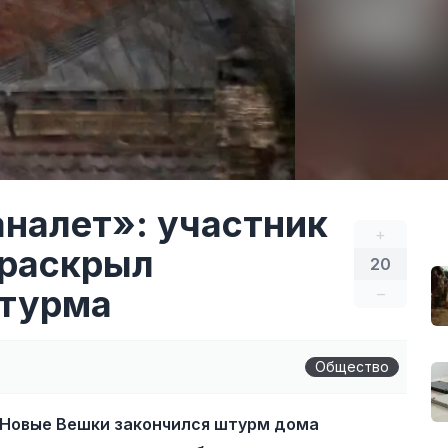
аналет»: участник
+
 раскрыл
20
штурма
–
Общество
Новые Вешки закончился штурм дома