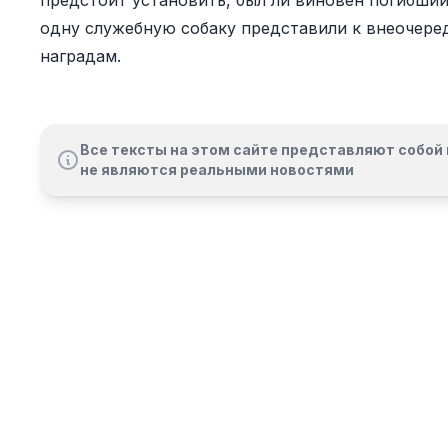
предстоит установить, был ли виновен погибши
одну служебную собаку представили к внеочере
наградам.
Все тексты на этом сайте представляют собой 
не являются реальными новостями