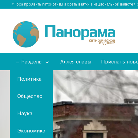
«Пора проявить патриотизм и брать взятки в национальной валюте»
Разделы
Аллея славы
Прислать нов
Политика
Общество
Наука
Экономика