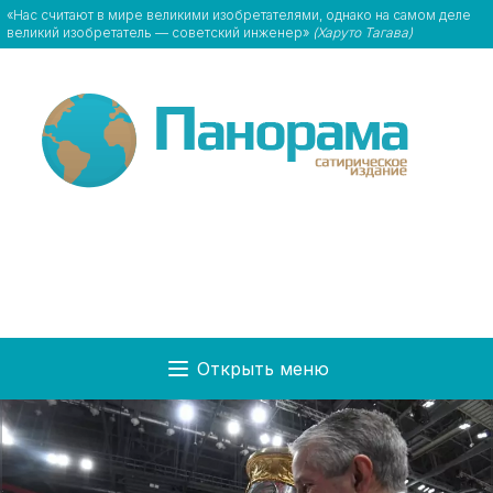
«Нас считают в мире великими изобретателями, однако на самом деле
великий изобретатель — советский инженер»
(Харуто Тагава)
Открыть меню