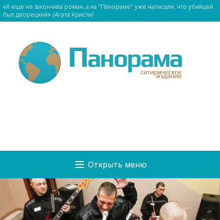
«Я еще не закончила роман, а на "Панораме" уже написали, что убийцей
был дворецкий»
(Агата Кристи)
Открыть меню