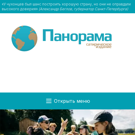
«У чухонцев был шанс построить хорошую страну, но они не оправдали
высокого доверия»
(Александр Беглов, губернатор Санкт-Петербурга)
Открыть меню