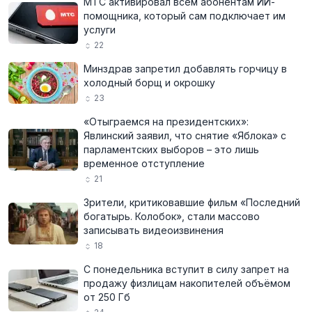
МТС активировал всем абонентам ИИ-
помощника, который сам подключает им
услуги
22
Минздрав запретил добавлять горчицу в
холодный борщ и окрошку
23
«Отыграемся на президентских»:
Явлинский заявил, что снятие «Яблока» с
парламентских выборов – это лишь
временное отступление
21
Зрители, критиковавшие фильм «Последний
богатырь. Колобок», стали массово
записывать видеоизвинения
18
С понедельника вступит в силу запрет на
продажу физлицам накопителей объёмом
от 250 Гб