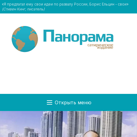
«Я предлагал ему свои идеи по развалу России, Борис Ельцин - свои»
(Стивен Кинг, писатель)
Открыть меню