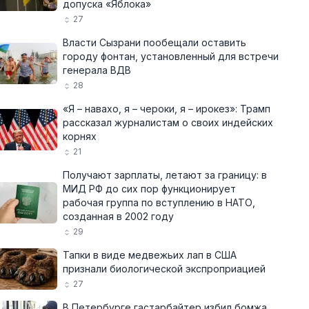
допуска «Яблока»
27
Власти Сызрани пообещали оставить
городу фонтан, установленный для встречи
генерала ВДВ
28
«Я – навахо, я – чероки, я – ирокез»: Трамп
рассказал журналистам о своих индейских
корнях
21
Получают зарплаты, летают за границу: в
МИД РФ до сих пор функционирует
рабочая группа по вступлению в НАТО,
созданная в 2002 году
29
Тапки в виде медвежьих лап в США
признали биологической экспроприацией
27
В Петербурге гастарбайтер избил бомжа