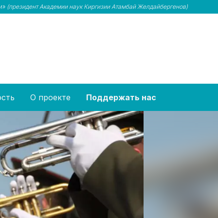
ми»
(президент Академии наук Киргизии Атамбай Желдайбергенов)
ость
О проекте
Поддержать нас