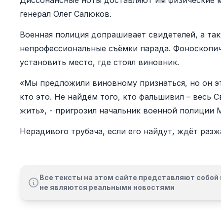
Диссонансные ноты доставляют им физические му
генерал Олег Салюков.
Военная полиция допрашивает свидетелей, а так
непрофессиональные съёмки парада. Фоноскопич
установить место, где стоял виновник.
«Мы предложили виновному признаться, но он эт
кто это. Не найдём того, кто фальшивил – весь 
жить», - пригрозил начальник военной полиции 
Нерадивого трубача, если его найдут, ждёт разж
Все тексты на этом сайте представляют собой 
не являются реальными новостями