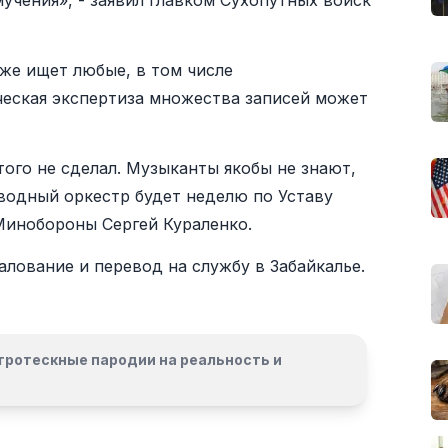
чения», - заявил главком Сухопутных войск
же ищет любые, в том числе
еская экспертиза множества записей может
ого не сделал. Музыканты якобы не знают,
Сводный оркестр будет неделю по Уставу
Минобороны Сергей Кураленко.
алование и перевод на службу в Забайкалье.
гротескные пародии на реальность и