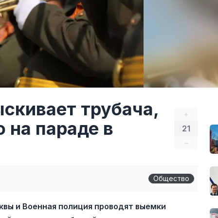
ыскивает трубача,
+
 на параде в
21
–
Общество
квы и Военная полиция проводят выемки