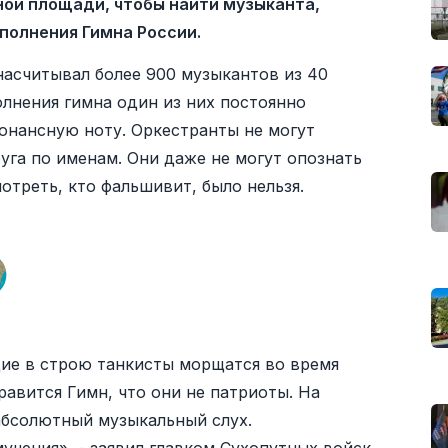
ной площади, чтобы найти музыканта,
полнения Гимна России.
насчитывал более 900 музыкантов из 40
лнения гимна один из них постоянно
сонансную ноту. Оркестранты не могут
руга по именам. Они даже не могут опознать
отреть, кто фальшивит, было нельзя.
щие в строю танкисты морщатся во время
равится Гимн, что они не патриоты. На
абсолютный музыкальный слух.