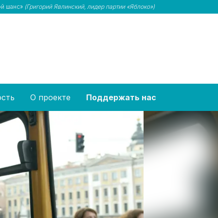
ой шанс»
(Григорий Явлинский, лидер партии «Яблоко»)
ость
О проекте
Поддержать нас