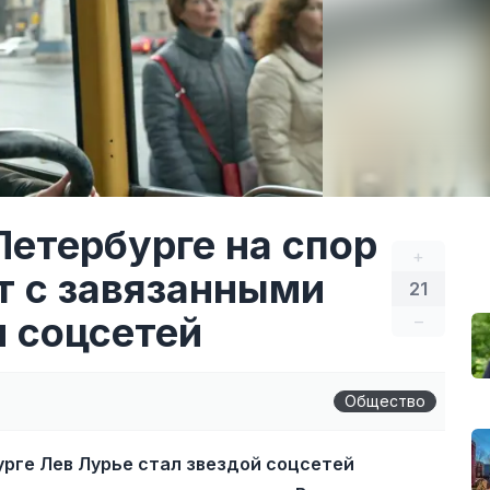
Петербурге на спор
+
т с завязанными
21
м соцсетей
–
Общество
рге Лев Лурье стал звездой соцсетей