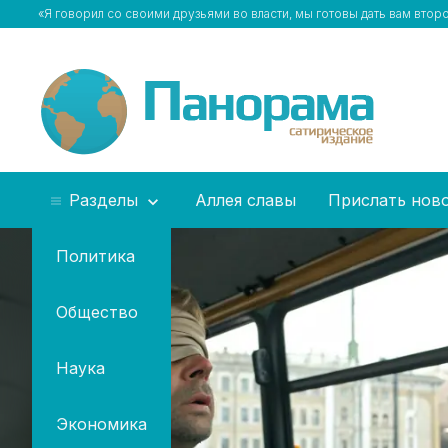
«Я говорил со своими друзьями во власти, мы готовы дать вам втор
Разделы
Аллея славы
Прислать нов
Политика
Общество
Наука
Экономика