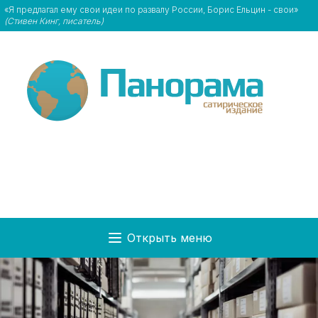
«Я предлагал ему свои идеи по развалу России, Борис Ельцин - свои»
(Стивен Кинг, писатель)
Открыть меню