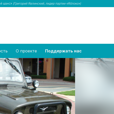
ой шанс»
(Григорий Явлинский, лидер партии «Яблоко»)
ость
О проекте
Поддержать нас