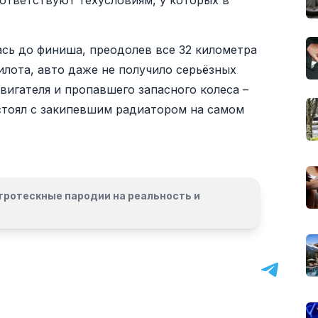
ответствуют техусловиям, у которых в
сь до финиша, преодолев все 32 километра
илота, авто даже не получило серьёзных
вигателя и пропавшего запасного колеса –
стоял с закипевшим радиатором на самом
гротескные пародии на реальность и