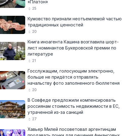
«Платон»
25
Кумовство признали неотъемлемой частью
традиционных ценностей
20
Книга иноагента Кашина возглавила шорт-
лист номинантов Букеровской премии по
литературе
21
Госслужащим, голосующим электронно,
больше не придётся отправлять
начальству фото заполненного бюллетеня
20
В Совфеде предложили компенсировать
россиянам стоимость недвижимости в ЕС,
утраченной из-за санкций
27
Хавьер Милей посоветовал аргентинцам
продавать почки для решения финансовых