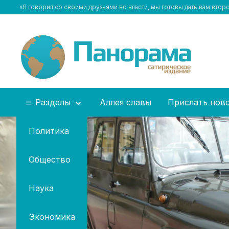
«Я говорил со своими друзьями во власти, мы готовы дать вам втор
Разделы
Аллея славы
Прислать нов
Политика
Общество
Наука
Экономика