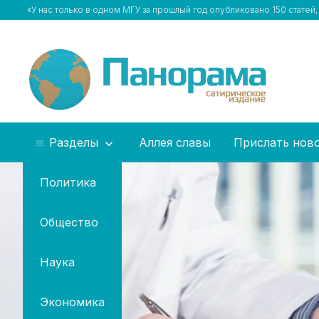
«У нас только в одном МГУ за прошлый год опубликовано 150 ста
Разделы
Аллея славы
Прислать нов
Политика
Общество
Наука
Экономика