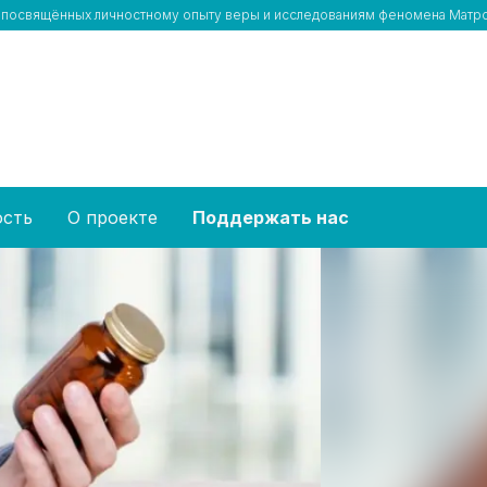
тей, посвящённых личностному опыту веры и исследованиям феномена Мат
ость
О проекте
Поддержать нас