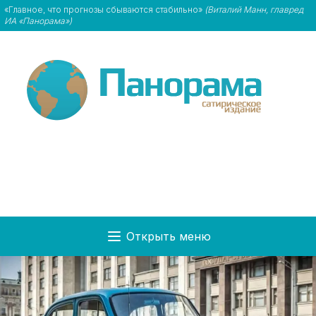
«Главное, что прогнозы сбываются стабильно»
(Виталий Манн, главред
ИА «Панорама»)
Открыть меню