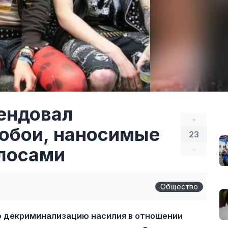
ендовал
+
обои, наносимые
23
олосами
–
Общество
ю декриминализацию насилия в отношении