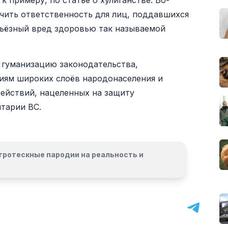
к примеру, по статье о хулиганстве. Во-
чить ответственность для лиц, поддавшихся
рьёзный вред здоровью так называемой
 гуманизацию законодательства,
иям широких слоёв народонаселения и
ействий, нацеленных на защиту
тарии ВС.
гротескные пародии на реальность и