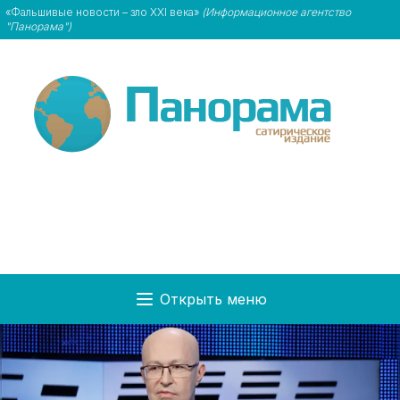
«Фальшивые новости – зло XXI века»
(Информационное агентство
"Панорама")
Открыть меню