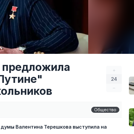
а предложила
+
 Путине"
24
кольников
–
Общество
 думы Валентина Терешкова выступила на