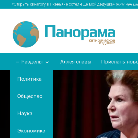
«Открыть синагогу в Пхеньяне хотел ещё мой дедушка»
(Ким Чен Ын
Разделы
Аллея славы
Прислать нов
Политика
Общество
Наука
Экономика