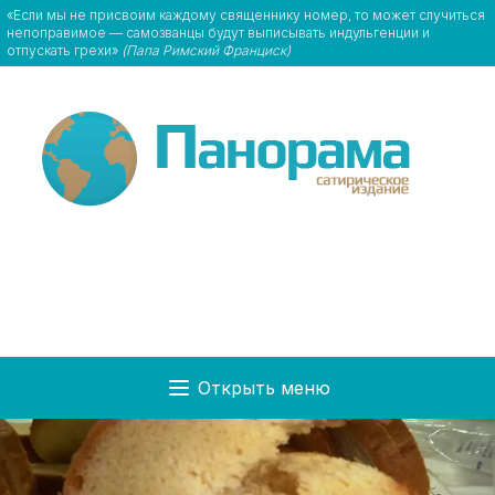
«Если мы не присвоим каждому священнику номер, то может случиться
непоправимое — самозванцы будут выписывать индульгенции и
отпускать грехи»
(Папа Римский Франциск)
Открыть меню