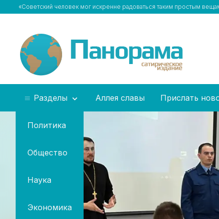
«Советский человек мог искренне радоваться таким простым вещам,
Разделы
Аллея славы
Прислать нов
Политика
Общество
Наука
Экономика