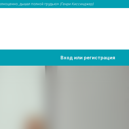
полноценно, дышал полной грудью»
(Генри Киссинджер)
Вход или регистрация