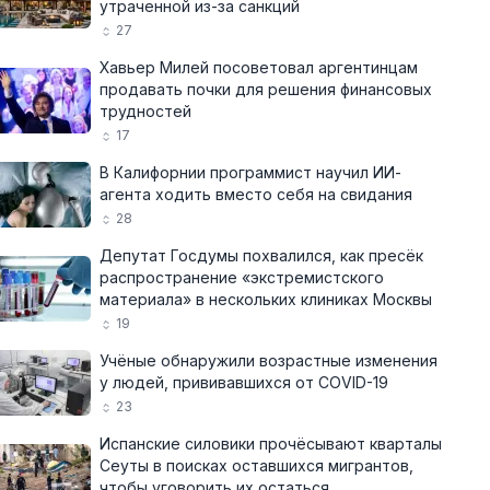
утраченной из-за санкций
27
Хавьер Милей посоветовал аргентинцам
продавать почки для решения финансовых
трудностей
17
В Калифорнии программист научил ИИ-
агента ходить вместо себя на свидания
28
Депутат Госдумы похвалился, как пресёк
распространение «экстремистского
материала» в нескольких клиниках Москвы
19
Учёные обнаружили возрастные изменения
у людей, прививавшихся от COVID-19
23
Испанские силовики прочёсывают кварталы
Сеуты в поисках оставшихся мигрантов,
чтобы уговорить их остаться