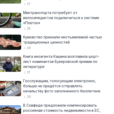
17
Минтранспорта потребует от
велосипедистов подключиться к системе
«Платон»
25
Кумовство признали неотъемлемой частью
традиционных ценностей
20
Книга иноагента Кашина возглавила шорт-
лист номинантов Букеровской премии по
литературе
21
Госслужащим, голосующим электронно,
больше не придётся отправлять
начальству фото заполненного бюллетеня
20
В Совфеде предложили компенсировать
россиянам стоимость недвижимости в ЕС,