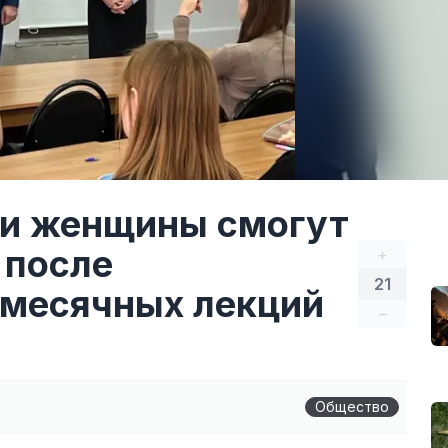
ти женщины смогут
 после
+
21
емесячных лекций
–
Общество