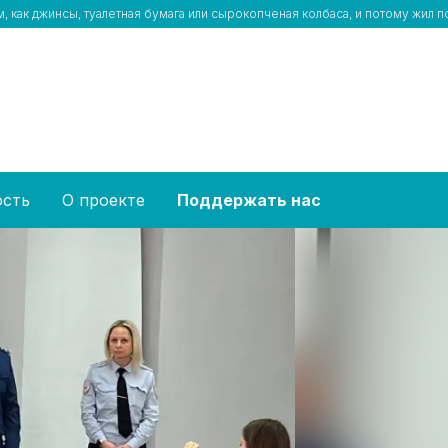
 как джинсы, туалетная бумага или сырокопченая колбаса, и потому жил 
ость
О проекте
Поддержать нас