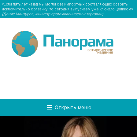
«Если пять лет назад мы могли без импортных составляющих освоить
исключительно болванку, то сегодня выпускаем уже клюкало целиком»
(Денис Мантуров, министр промышленности и торговли)
Открыть меню