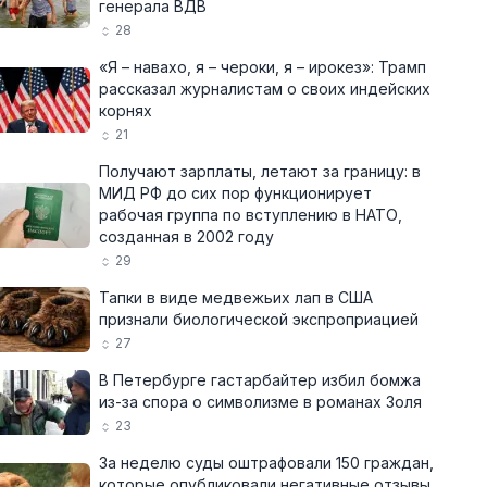
генерала ВДВ
28
«Я – навахо, я – чероки, я – ирокез»: Трамп
рассказал журналистам о своих индейских
корнях
21
Получают зарплаты, летают за границу: в
МИД РФ до сих пор функционирует
рабочая группа по вступлению в НАТО,
созданная в 2002 году
29
Тапки в виде медвежьих лап в США
признали биологической экспроприацией
27
В Петербурге гастарбайтер избил бомжа
из-за спора о символизме в романах Золя
23
За неделю суды оштрафовали 150 граждан,
которые опубликовали негативные отзывы