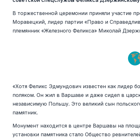
советской спецслужбы Феликса Дзержинскому
В торжественной церемонии приняли участие п
Моравецкий, лидер партии «Право и Справедлив
племянник «Железного Феликса» Миколай Дзерж
«Хотя Феликс Эдмундович известен как лидер бо
поляком. Он жил в Варшаве и даже сидел в царс
независимую Польшу. Это великий сын польского
памятник.
Монумент находится в центре Варшавы на площ
установки памятника стало Общество ревнителей