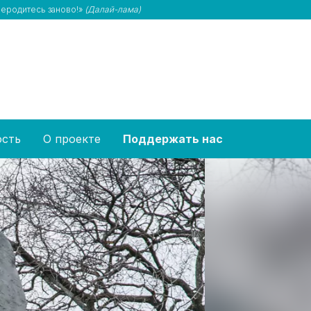
ереродитесь заново!»
(Далай-лама)
ость
О проекте
Поддержать нас