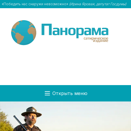
«Победить нас снаружи невозможно»
(Ирина Яровая, депутат Госдумы)
Открыть меню