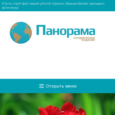
«Пусть горит флаг нашей убогой страны»
(Хавьер Милей, президент
Аргентины)
Открыть меню