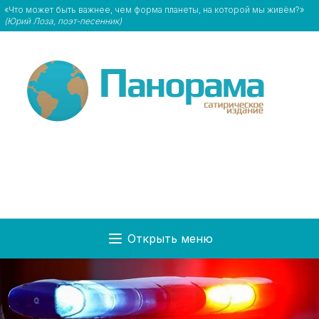
«Что может быть важнее, чем форма планеты, на которой мы живём?»
(Юрий Лоза, поэт-песенник)
Открыть меню