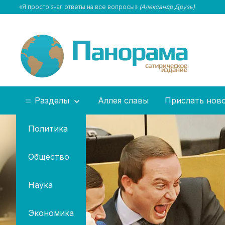
«Я просто знал ответы на все вопросы»
(Александр Друзь)
Разделы
Аллея славы
Прислать нов
Политика
Общество
Наука
Экономика