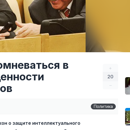
омневаться в
+
ценности
20
тов
–
Политика
кон о защите интеллектуального