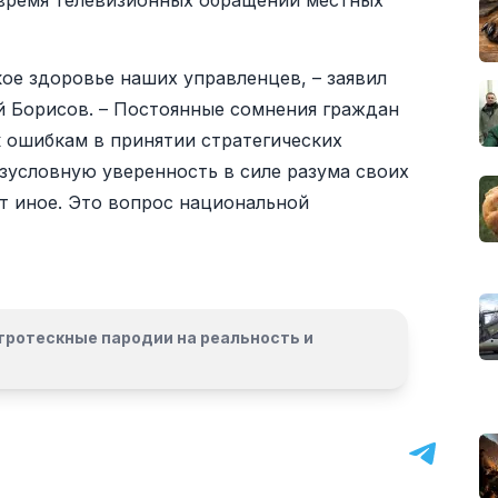
 время телевизионных обращений местных
кое здоровье наших управленцев, – заявил
й Борисов. – Постоянные сомнения граждан
к ошибкам в принятии стратегических
зусловную уверенность в силе разума своих
т иное. Это вопрос национальной
гротескные пародии на реальность и