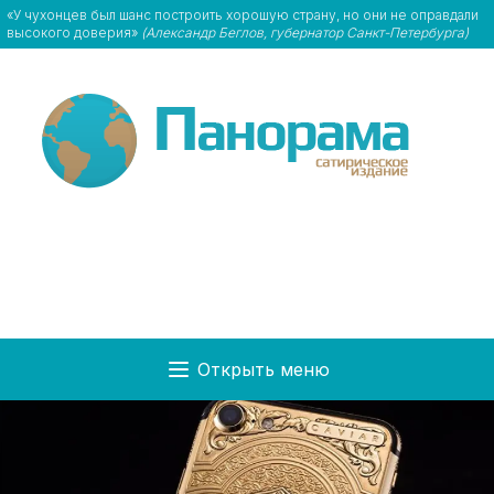
«У чухонцев был шанс построить хорошую страну, но они не оправдали
высокого доверия»
(Александр Беглов, губернатор Санкт-Петербурга)
Открыть меню