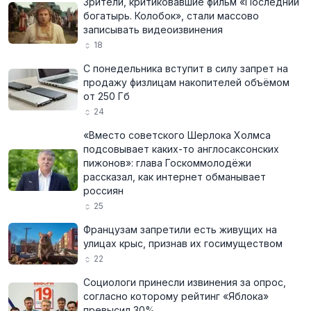
Зрители, критиковавшие фильм «Последний
богатырь. Колобок», стали массово
записывать видеоизвинения
18
С понедельника вступит в силу запрет на
продажу физлицам накопителей объёмом
от 250 Гб
24
«Вместо советского Шерлока Холмса
подсовывает каких-то англосаксонских
пижонов»: глава Госкоммолодёжи
рассказал, как интернет обманывает
россиян
25
Французам запретили есть живущих на
улицах крыс, признав их госимуществом
22
Социологи принесли извинения за опрос,
согласно которому рейтинг «Яблока»
превысил 30%