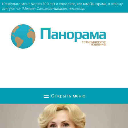
«Разбудите меня через 300 лет и спросите, как там Панорама, я отвечу:
вангуют-с»
(Михаил Салтыков-Щедрин, писатель)
Открыть меню