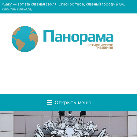
«Баку — вот эта славная земля. Спасибо тебе, славный город»
(Ной,
капитан ковчега)
Открыть меню