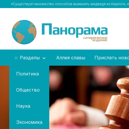
«Существует множество способов выманить медведя из берлоги, но
Разделы
Аллея славы
Прислать нов
Политика
Общество
Наука
Экономика