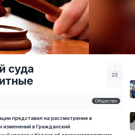
й суда
+
22
битные
–
Общество
ации представил на рассмотрение в
и изменений в Гражданский