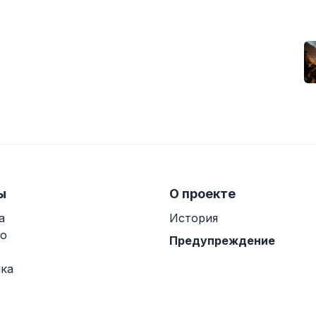
ы
О проекте
а
История
о
Предупреждение
ка