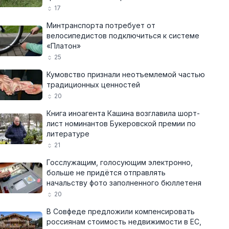
17
Минтранспорта потребует от
велосипедистов подключиться к системе
«Платон»
25
Кумовство признали неотъемлемой частью
традиционных ценностей
20
Книга иноагента Кашина возглавила шорт-
лист номинантов Букеровской премии по
литературе
21
Госслужащим, голосующим электронно,
больше не придётся отправлять
начальству фото заполненного бюллетеня
20
В Совфеде предложили компенсировать
россиянам стоимость недвижимости в ЕС,