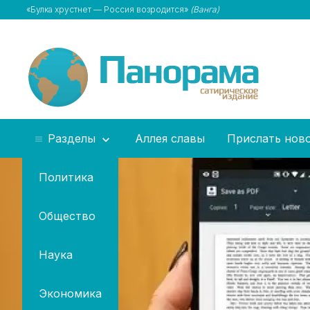
«Булка хрустнет — Россия возродится»
(Ванга)
Разделы
Аллея славы
Прислать нов
Политика
Общество
Наука
Экономика