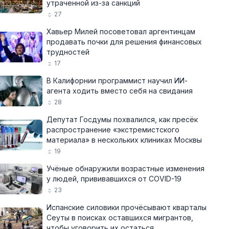
утраченной из-за санкций
27
Хавьер Милей посоветовал аргентинцам
продавать почки для решения финансовых
трудностей
17
В Калифорнии программист научил ИИ-
агента ходить вместо себя на свидания
28
Депутат Госдумы похвалился, как пресёк
распространение «экстремистского
материала» в нескольких клиниках Москвы
19
Учёные обнаружили возрастные изменения
у людей, прививавшихся от COVID-19
23
Испанские силовики прочёсывают кварталы
Сеуты в поисках оставшихся мигрантов,
чтобы уговорить их остаться