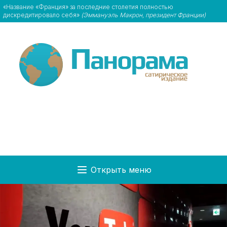
«Название «Франция» за последние столетия полностью
дискредитировало себя»
(Эммануэль Макрон, президент Франции)
Открыть меню