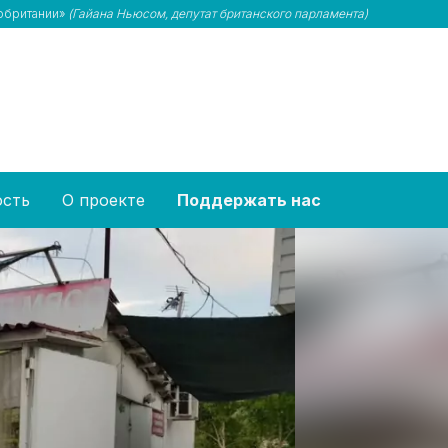
кобритании»
(Гайана Ньюсом, депутат британского парламента)
ость
О проекте
Поддержать нас