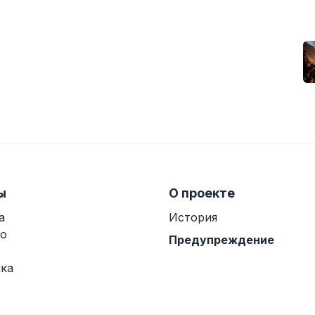
ы
О проекте
а
История
о
Предупреждение
ка