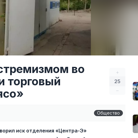
кстремизмом во
+
и торговый
25
ясо»
–
Общество
ворил иск отделения «Центра-Э»