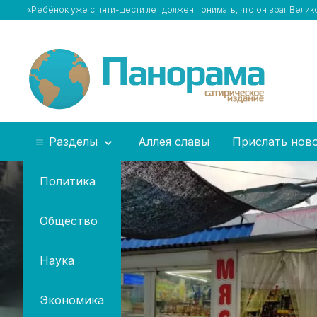
«Ребёнок уже с пяти-шести лет должен понимать, что он враг Вели
Разделы
Аллея славы
Прислать нов
Политика
Общество
Наука
Экономика