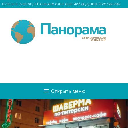
«Открыть синагогу в Пхеньяне хотел ещё мой дедушка»
(Ким Чен Ын)
Открыть меню