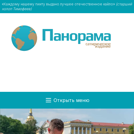
«Каждому нашему пииту выдано лучшее отечественное кайло»
(старший
холоп Тимофеев)
Открыть меню