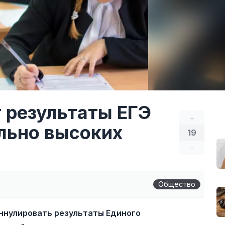
 результаты ЕГЭ
+
ально высоких
19
–
Общество
ннулировать результаты Единого