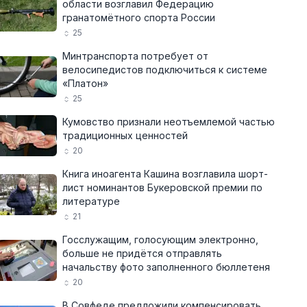
области возглавил Федерацию
гранатомётного спорта России
25
Минтранспорта потребует от
велосипедистов подключиться к системе
«Платон»
25
Кумовство признали неотъемлемой частью
традиционных ценностей
20
Книга иноагента Кашина возглавила шорт-
лист номинантов Букеровской премии по
литературе
21
Госслужащим, голосующим электронно,
больше не придётся отправлять
начальству фото заполненного бюллетеня
20
В Совфеде предложили компенсировать