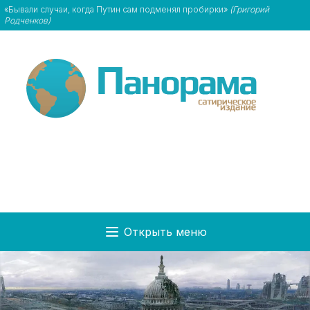
«Бывали случаи, когда Путин сам подменял пробирки»
(Григорий
Родченков)
Открыть меню