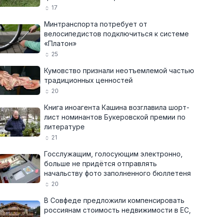
17
Минтранспорта потребует от
велосипедистов подключиться к системе
«Платон»
25
Кумовство признали неотъемлемой частью
традиционных ценностей
20
Книга иноагента Кашина возглавила шорт-
лист номинантов Букеровской премии по
литературе
21
Госслужащим, голосующим электронно,
больше не придётся отправлять
начальству фото заполненного бюллетеня
20
В Совфеде предложили компенсировать
россиянам стоимость недвижимости в ЕС,