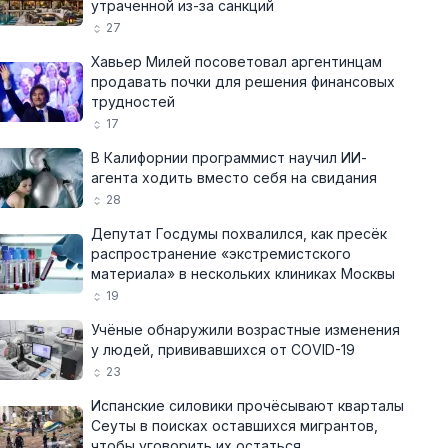
утраченной из-за санкций
27
Хавьер Милей посоветовал аргентинцам
продавать почки для решения финансовых
трудностей
17
В Калифорнии программист научил ИИ-
агента ходить вместо себя на свидания
28
Депутат Госдумы похвалился, как пресёк
распространение «экстремистского
материала» в нескольких клиниках Москвы
19
Учёные обнаружили возрастные изменения
у людей, прививавшихся от COVID-19
23
Испанские силовики прочёсывают кварталы
Сеуты в поисках оставшихся мигрантов,
чтобы уговорить их остаться