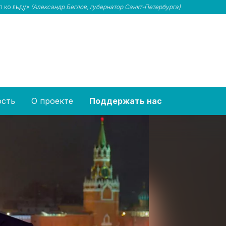
п ко льду»
(Александр Беглов, губернатор Санкт-Петербурга)
ость
О проекте
Поддержать нас