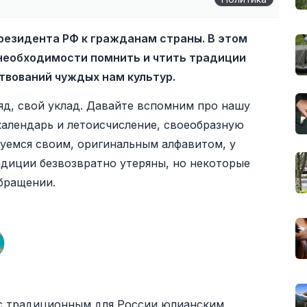
резидента РФ к гражданам страны. В этом
необходимости помнить и чтить традиции
твований чуждых нам культур.
ляд, свой уклад. Давайте вспомним про нашу
календарь и летоисчисление, своеобразную
уемся своим, оригинальным алфавитом, у
радиции безвозвратно утеряны, но некоторые
бращении.
 с традиционным для России юлианским