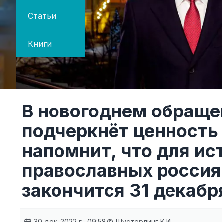
Статьи
Книги
В новогоднем обраще
подчеркнёт ценность
напомнит, что для ис
православных россия
закончится 31 декабр
30 дек. 2022 г., 09:58
Шустерлинг К.И.