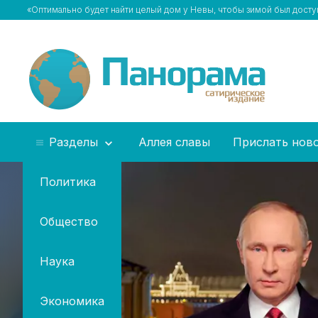
«Оптимально будет найти целый дом у Невы, чтобы зимой был досту
Разделы
Аллея славы
Прислать нов
Политика
Общество
Наука
Экономика