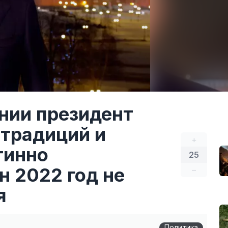
нии президент
 традиций и
+
тинно
25
н 2022 год не
–
я
Политика