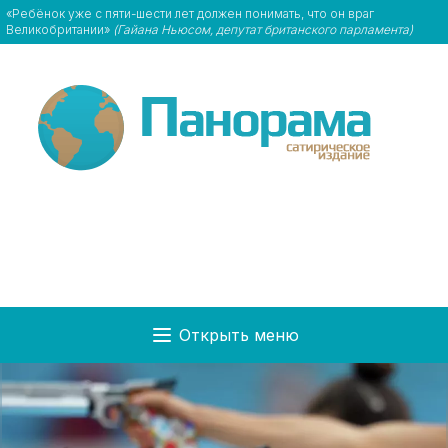
«Ребёнок уже с пяти-шести лет должен понимать, что он враг
Великобритании»
(Гайана Ньюсом, депутат британского парламента)
Открыть меню