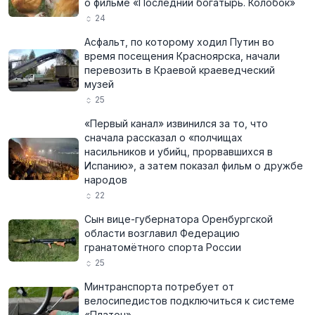
о фильме «Последний богатырь. Колобок»
24
Асфальт, по которому ходил Путин во
время посещения Красноярска, начали
перевозить в Краевой краеведческий
музей
25
«Первый канал» извинился за то, что
сначала рассказал о «полчищах
насильников и убийц, прорвавшихся в
Испанию», а затем показал фильм о дружбе
народов
22
Сын вице-губернатора Оренбургской
области возглавил Федерацию
гранатомётного спорта России
25
Минтранспорта потребует от
велосипедистов подключиться к системе
«Платон»