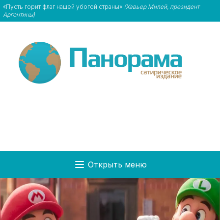
«Пусть горит флаг нашей убогой страны»
(Хавьер Милей, президент
Аргентины)
Открыть меню