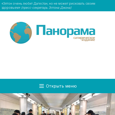
«Элтон очень любит Дагестан, но не может рисковать своим
здоровьем»
(пресс-секретарь Элтона Джона)
Открыть меню