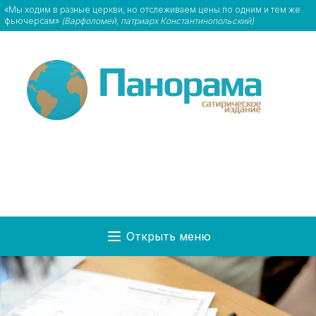
«Мы ходим в разные церкви, но отслеживаем цены по одним и тем же
фьючерсам»
(Варфоломей, патриарх Константинопольский)
Открыть меню