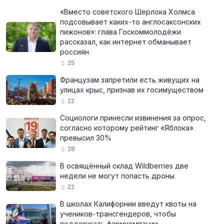
«Вместо советского Шерлока Холмса
подсовывает каких-то англосаксонских
пижонов»: глава Госкоммолодёжи
рассказал, как интернет обманывает
россиян
25
Французам запретили есть живущих на
улицах крыс, признав их госимуществом
22
Социологи принесли извинения за опрос,
согласно которому рейтинг «Яблока»
превысил 30%
28
В освящённый склад Wildberries две
недели не могут попасть дроны
22
В школах Калифорнии введут квоты на
учеников-трансгендеров, чтобы
поддержать фармкомпании