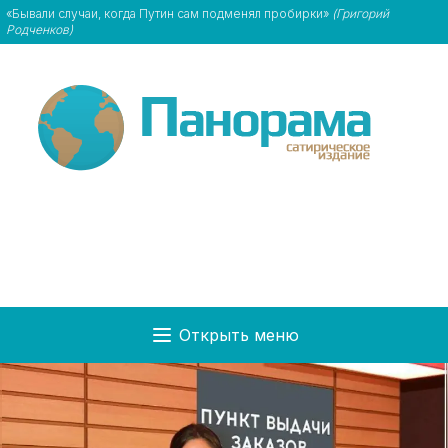
«Бывали случаи, когда Путин сам подменял пробирки»
(Григорий
Родченков)
Открыть меню